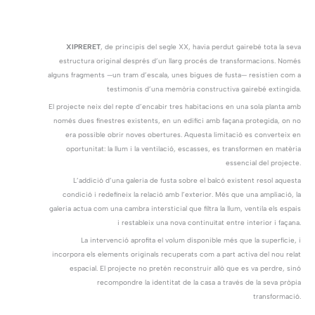
XIPRERET
, de principis del segle XX, havia perdut gairebé tota la seva
estructura original després d’un llarg procés de transformacions. Només
alguns fragments —un tram d’escala, unes bigues de fusta— resistien com a
testimonis d’una memòria constructiva gairebé extingida.
El projecte neix del repte d’encabir tres habitacions en una sola planta amb
només dues finestres existents, en un edifici amb façana protegida, on no
era possible obrir noves obertures. Aquesta limitació es converteix en
oportunitat: la llum i la ventilació, escasses, es transformen en matèria
essencial del projecte.
L’addició d’una galeria de fusta sobre el balcó existent resol aquesta
condició i redefineix la relació amb l’exterior. Més que una ampliació, la
galeria actua com una cambra intersticial que filtra la llum, ventila els espais
i restableix una nova continuïtat entre interior i façana.
La intervenció aprofita el volum disponible més que la superfície, i
incorpora els elements originals recuperats com a part activa del nou relat
espacial. El projecte no pretén reconstruir allò que es va perdre, sinó
recompondre la identitat de la casa a través de la seva pròpia
transformació.